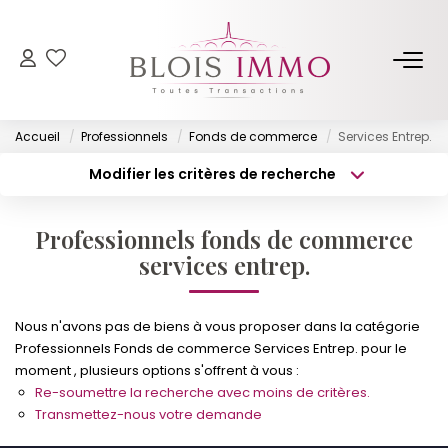
NOS BIENS
Accueil
Professionnels
Fonds de commerce
Services Entrep.
Acheter
Modifier les critères de recherche
Louer
Type de transaction
Localisation
Acheter
Localisation
Biens Vendus Et Loués
Professionnels fonds de commerce
Type de bien
Off Market
Surface min
Sélectionnez...
services entrep.
Budget max
Plus de critères
ESTIMER
Nous n'avons pas de biens à vous proposer dans la catégorie
Professionnels Fonds de commerce Services Entrep. pour le
Créer une alerte
moment , plusieurs options s'offrent à vous :
FAIRE GÉRER
Re-soumettre la recherche avec moins de critères.
Transmettez-nous votre demande
NOTRE AGENCE