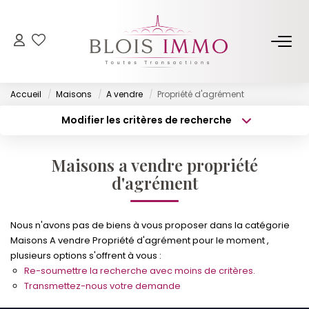
NOS BIENS
Accueil
Maisons
A vendre
Propriété d'agrément
Acheter
Modifier les critères de recherche
Louer
Type de transaction
Localisation
Acheter
Localisation
Biens Vendus Et Loués
Maisons a vendre propriété
Type de bien
Off Market
Surface min
Sélectionnez...
d'agrément
Budget max
Plus de critères
ESTIMER
Nous n'avons pas de biens à vous proposer dans la catégorie
Maisons A vendre Propriété d'agrément pour le moment ,
Créer une alerte
plusieurs options s'offrent à vous :
FAIRE GÉRER
Re-soumettre la recherche avec moins de critères.
Transmettez-nous votre demande
NOTRE AGENCE