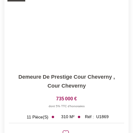
Qui Sommes-Nous ?
Notre Équipe
Nos Actualités
Nos Partenaires
CONTACT
Demeure De Prestige Cour Cheverny
,
Cour Cheverny
735 000 €
dont 5% TTC d'honoraires
310
M²
Réf :
U1869
11
Pièce(s)