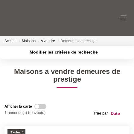
NOS BIENS
Accueil
Maisons
A vendre
Demeures de prestige
Acheter
Modifier les critères de recherche
Louer
Localisation
Type de transaction
Biens Vendus Et Loués
Surface min
Maisons a vendre demeures de
Type de bien
Off Market
prestige
Plus de critères
Budget max
ESTIMER
Créer une alerte
Afficher la carte
FAIRE GÉRER
1 annonce(s) trouvée(s)
Trier par
NOTRE AGENCE
Exclusif