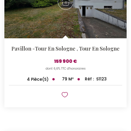
Pavillon -Tour En Sologne
,
Tour En Sologne
159 900 €
dont 6,6% TTC d'honoraires
79
M²
Réf :
S1123
4
Pièce(s)