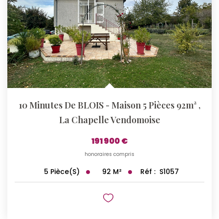
10 Minutes De BLOIS - Maison 5 Pièces 92m²
,
La Chapelle Vendomoise
191 900 €
honoraires compris
92
M²
Réf :
S1057
5
Pièce(s)