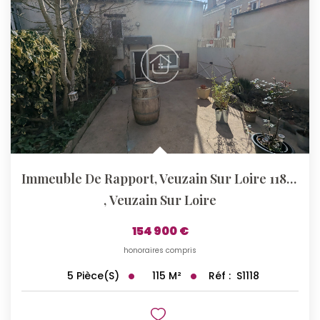
Immeuble De Rapport, Veuzain Sur Loire 118 M2
,
Veuzain Sur Loire
154 900 €
honoraires compris
115
M²
Réf :
S1118
5
Pièce(s)