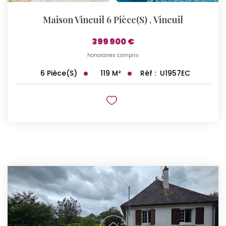
Maison Vineuil 6 Pièce(s)
,
Vineuil
399 900 €
honoraires compris
119
M²
Réf :
U1957EC
6
Pièce(s)