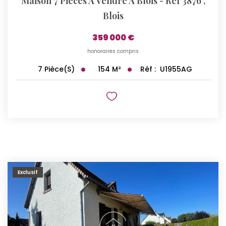
Maison 7 Pièces À Vendre À Blois - Réf 3876
,
Blois
359 000 €
honoraires compris
154
M²
Réf :
U1955AG
7
Pièce(s)
Exclusif