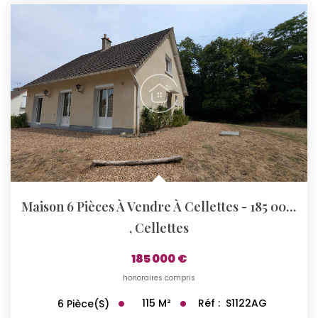
Maison 6 Pièces À Vendre À Cellettes - 185 000 €
,
Cellettes
185 000 €
honoraires compris
115
M²
Réf :
S1122AG
6
Pièce(s)