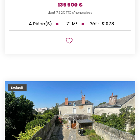
139 900 €
dont 7,62% TTC d'honoraires
71
M²
Réf :
S1078
4
Pièce(s)
Exclusif