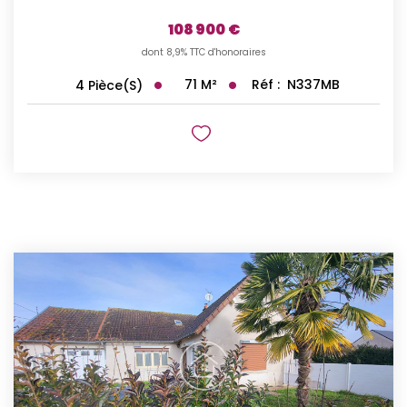
108 900 €
dont 8,9% TTC d'honoraires
71
M²
Réf :
N337MB
4
Pièce(s)