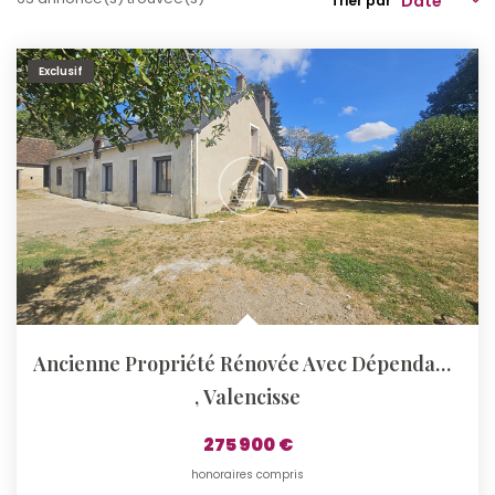
Trier par
Qui Sommes-Nous ?
Exclusif
Notre Équipe
Nos Actualités
Nos Partenaires
CONTACT
Ancienne Propriété Rénovée Avec Dépendances Et Vaste Terrain
,
Valencisse
275 900 €
honoraires compris