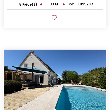
183
M²
Réf :
U1952SD
8
Pièce(s)