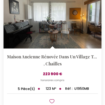
Maison Ancienne Rénovée Dans Un Village Toutes Commodités
,
Chailles
223 900 €
honoraires compris
123
M²
Réf :
U1950MB
5
Pièce(s)