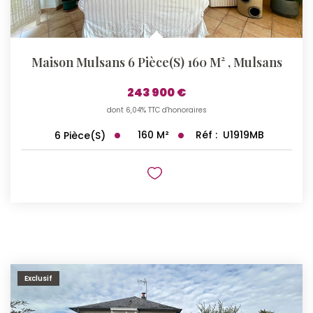
Maison Mulsans 6 Pièce(s) 160 M²
,
Mulsans
243 900 €
dont 6,04% TTC d'honoraires
160
M²
Réf :
U1919MB
6
Pièce(s)
Exclusif