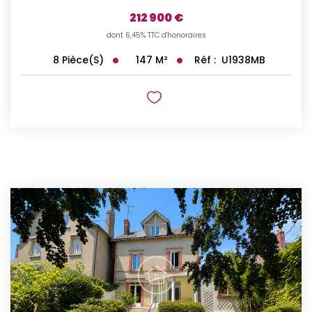
212 900 €
dont 6,45% TTC d'honoraires
147
M²
Réf :
U1938MB
8
Pièce(s)