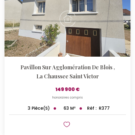
Pavillon Sur Agglomération De Blois
,
La Chaussee Saint Victor
149 900 €
honoraires compris
63
M²
Réf :
R377
3
Pièce(s)