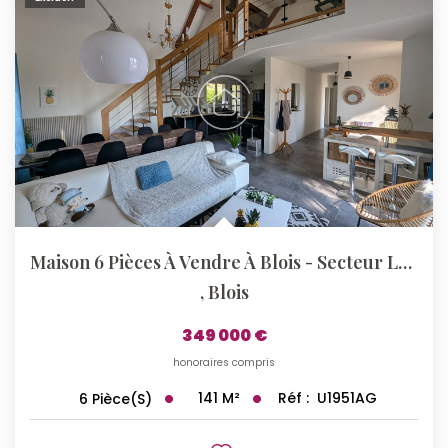
Maison 6 Pièces À Vendre À Blois - Secteur Les Grouets
,
Blois
349 000 €
honoraires compris
141
M²
Réf :
U1951AG
6
Pièce(s)