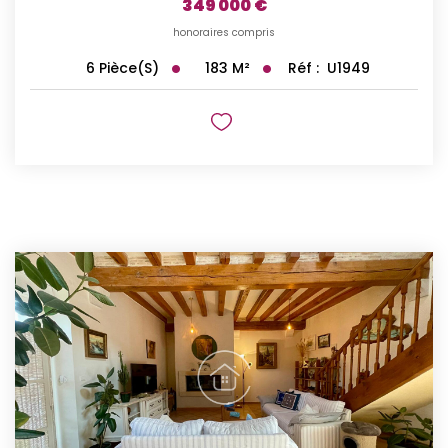
349 000 €
honoraires compris
183
M²
Réf :
U1949
6
Pièce(s)