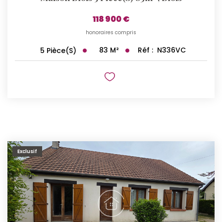
118 900 €
honoraires compris
83
M²
Réf :
N336VC
5
Pièce(s)
Exclusif