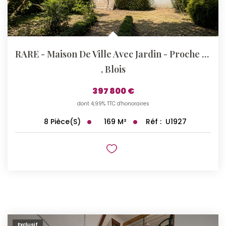
RARE - Maison De Ville Avec Jardin - Proche Centre-Ville
,
Blois
397 800 €
dont 4,99% TTC d'honoraires
169
M²
Réf :
U1927
8
Pièce(s)
Exclusif