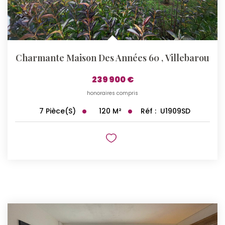
Charmante Maison Des Années 60
,
Villebarou
239 900 €
honoraires compris
120
M²
Réf :
U1909SD
7
Pièce(s)