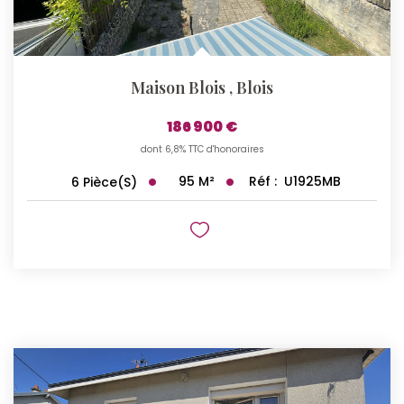
Maison Blois
,
Blois
186 900 €
dont 6,8% TTC d'honoraires
95
M²
Réf :
U1925MB
6
Pièce(s)