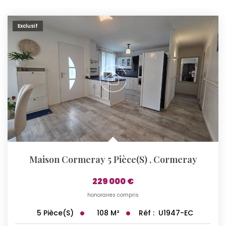
Exclusif
Maison Cormeray 5 Pièce(s)
,
Cormeray
229 000 €
honoraires compris
108
M²
Réf :
U1947-EC
5
Pièce(s)