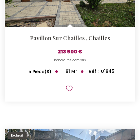
Pavillon Sur Chailles
,
Chailles
213 900 €
honoraires compris
91
M²
Réf :
U1945
5
Pièce(s)
Exclusif