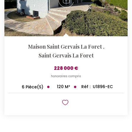
Maison Saint Gervais La Foret
,
Saint Gervais La Foret
228 000 €
honoraires compris
120
M²
Réf :
U1896-EC
6
Pièce(s)