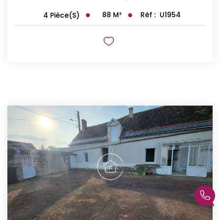
88
M²
Réf :
U1954
4
Pièce(s)