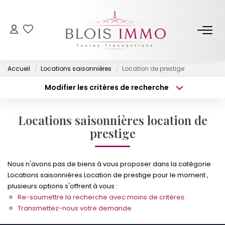
NOS BIENS
Accueil
Locations saisonnières
Location de prestige
Acheter
Modifier les critères de recherche
Louer
Type de transaction
Localisation
Acheter
Localisation
Biens Vendus Et Loués
Locations saisonnières location de
Type de bien
Off Market
Surface min
Sélectionnez...
prestige
Budget max
Plus de critères
ESTIMER
Nous n'avons pas de biens à vous proposer dans la catégorie
Locations saisonnières Location de prestige pour le moment ,
Créer une alerte
plusieurs options s'offrent à vous :
FAIRE GÉRER
Re-soumettre la recherche avec moins de critères.
Transmettez-nous votre demande
NOTRE AGENCE