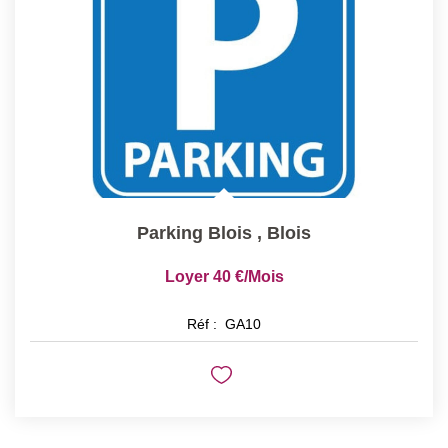
Qui Sommes-Nous ?
Notre Équipe
Nos Actualités
Nos Partenaires
CONTACT
Parking Blois
,
Blois
Loyer 40 €/mois
Réf :
GA10