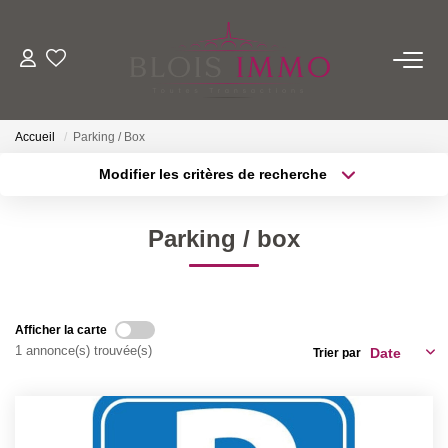
NOS BIENS
Accueil
Parking / Box
Acheter
Modifier les critères de recherche
Louer
Localisation
Type de transaction
Biens Vendus Et Loués
Surface min
Parking / box
Type de bien
Off Market
Plus de critères
Budget max
ESTIMER
Créer une alerte
Afficher la carte
1 annonce(s) trouvée(s)
Trier par
FAIRE GÉRER
NOTRE AGENCE