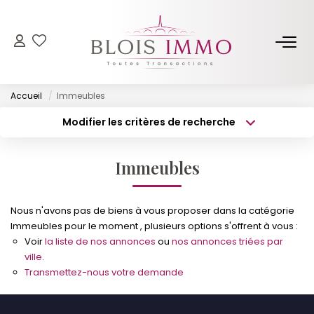
NOS BIENS
Accueil
Immeubles
Acheter
Modifier les critères de recherche
Louer
Type de transaction
Localisation
Acheter
Localisation
Biens Vendus Et Loués
Immeubles
Type de bien
Off Market
Surface min
Sélectionnez...
Nous n'avons pas de biens à vous proposer dans la catégorie
Budget max
Plus de critères
ESTIMER
Immeubles pour le moment , plusieurs options s'offrent à vous :
Voir
la liste de nos annonces
ou
nos annonces triées par
Créer une alerte
ville.
FAIRE GÉRER
Transmettez-nous votre demande
NOTRE AGENCE