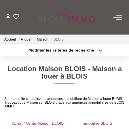
NOS BIENS
Accueil
A louer
Maison
BLOIS
Acheter
Modifier les critères de recherche
Louer
Localisation
Type de transaction
Biens Vendus Et Loués
Surface min
Location Maison BLOIS - Maison a
Type de bien
Off Market
louer à BLOIS
Plus de critères
Budget max
ESTIMER
Créer une alerte
Sur notre site consultez les annonces immobilière de Maison à louer BLOIS.
Trouvez votre Maison sur BLOIS grâce aux annonces immobilières de BLOIS
IMMO.
FAIRE GÉRER
Achat / Vente Maison BLOIS
Immobilier BLOIS
NOTRE AGENCE