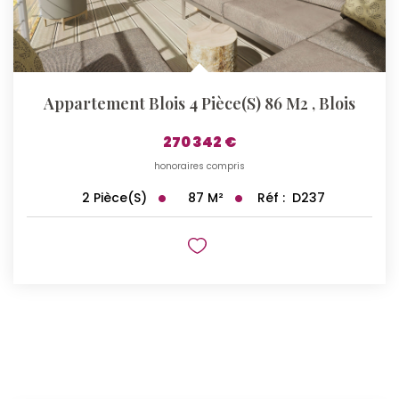
Appartement Blois 4 Pièce(s) 86 M2
,
Blois
270 342 €
honoraires compris
87
M²
Réf :
D237
2
Pièce(s)