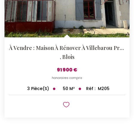
À Vendre : Maison À Rénover À Villebarou Proche Des...
,
Blois
91 900 €
honoraires compris
50
M²
Réf :
M205
3
Pièce(s)