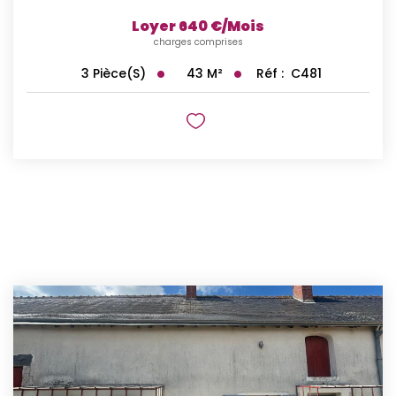
Loyer 640 €/mois
charges comprises
43
M²
Réf :
C481
3
Pièce(s)