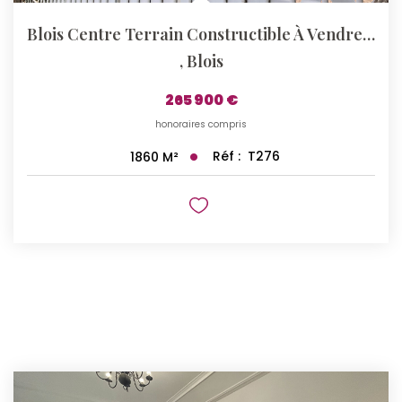
Blois Centre Terrain Constructible À Vendre ? 1 870 M²
,
Blois
265 900 €
honoraires compris
Réf :
T276
1860
M²