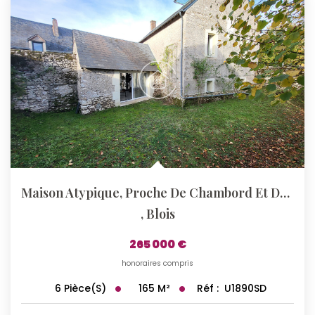
Maison Atypique, Proche De Chambord Et De Blois,
,
Blois
265 000 €
honoraires compris
165
M²
Réf :
U1890SD
6
Pièce(s)