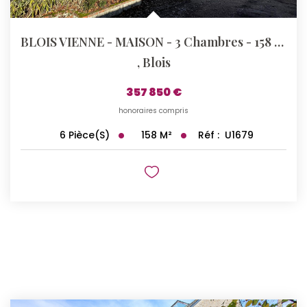
BLOIS VIENNE - MAISON - 3 Chambres - 158 M²
,
Blois
357 850 €
honoraires compris
158
M²
Réf :
U1679
6
Pièce(s)