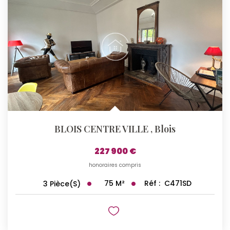
BLOIS CENTRE VILLE
,
Blois
227 900 €
honoraires compris
75
M²
Réf :
C471SD
3
Pièce(s)