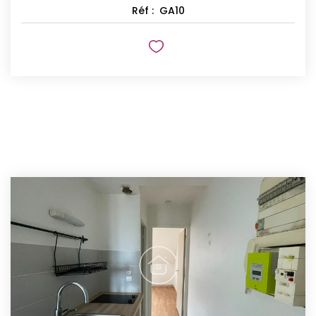
Réf :
GA10