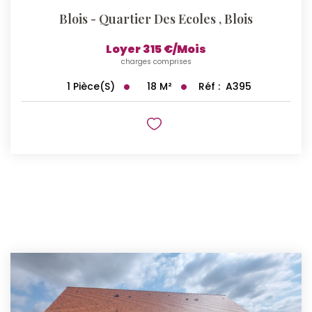
Blois - Quartier Des Ecoles
,
Blois
Loyer 315 €/mois
charges comprises
18
M²
Réf :
A395
1
Pièce(s)