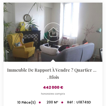
Qui Sommes-Nous ?
Notre Équipe
Nos Actualités
Nos Partenaires
CONTACT
Immeuble De Rapport À Vendre ? Quartier Du Foix,...
,
Blois
442 000 €
honoraires compris
200
M²
Réf :
U1874SD
10
Pièce(s)