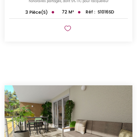
honoraires partagés, dont 5% TTC pour l'acquéreur
72
M²
Réf :
S1016SD
3
Pièce(s)