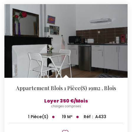
Appartement Blois 1 Pièce(s) 19m2
,
Blois
Loyer 350 €/mois
charges comprises
19
M²
Réf :
A433
1
Pièce(s)