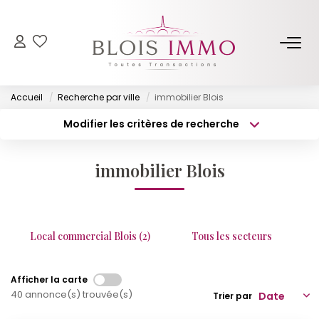
NOS BIENS
Accueil
Recherche par ville
immobilier Blois
Acheter
Modifier les critères de recherche
Louer
Type de transaction
Localisation
Acheter
Localisation
Biens Vendus Et Loués
immobilier Blois
Type de bien
Off Market
Surface min
Sélectionnez...
Budget max
Plus de critères
ESTIMER
Local commercial Blois (2)
Tous les secteurs
Créer une alerte
FAIRE GÉRER
Afficher la carte
40 annonce(s) trouvée(s)
Trier par
NOTRE AGENCE