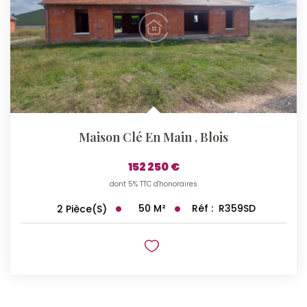
Maison Clé En Main
,
Blois
152 250 €
dont 5% TTC d'honoraires
50
M²
Réf :
R359SD
2
Pièce(s)