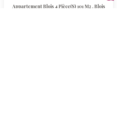
Appartement Blois 4 Pièce(s) 101 M2
,
Blois
325 256 €
honoraires compris
101
M²
Réf :
D232
4
Pièce(s)
Précédente
1
2