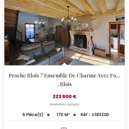
Proche Blois ? Ensemble De Charme Avec Fort Potentiel
,
Blois
223 900 €
honoraires compris
170
M²
Réf :
U1832SD
6
Pièce(s)