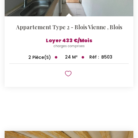
Appartement Type 2 - Blois Vienne
,
Blois
Loyer 433 €/mois
charges comprises
24
M²
Réf :
B503
2
Pièce(s)