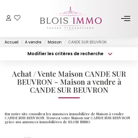
NOS BIENS
Accueil
A vendre
Maison
CANDE SUR BEUVRON
Acheter
Modifier les critères de recherche
Louer
Type de transaction
Localisation
Acheter
Localisation
Biens Vendus Et Loués
Achat / Vente Maison CANDE SUR
Type de bien
Off Market
Surface min
Sélectionnez...
BEUVRON - Maison a vendre à
CANDE SUR BEUVRON
Budget max
Plus de critères
ESTIMER
Créer une alerte
Sur notre site consultez les annonces immobilière de Maison à vendre
FAIRE GÉRER
CANDE SUR BEUVRON. Trouvez votre Maison sur CANDE SUR BEUVRON
grâce aux annonces immobilières de BLOIS IMMO.
NOTRE AGENCE