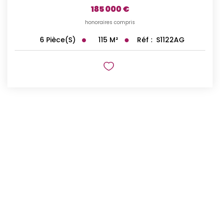
185 000 €
honoraires compris
115
M²
Réf :
S1122AG
6
Pièce(s)