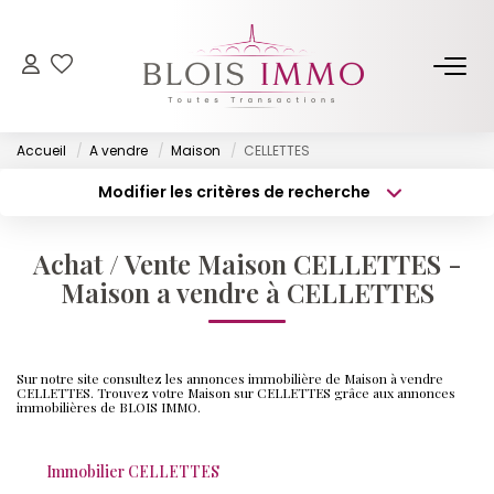
NOS BIENS
Accueil
A vendre
Maison
CELLETTES
Acheter
Modifier les critères de recherche
Louer
Type de transaction
Localisation
Acheter
Localisation
Biens Vendus Et Loués
Achat / Vente Maison CELLETTES -
Type de bien
Off Market
Surface min
Sélectionnez...
Maison a vendre à CELLETTES
Budget max
Plus de critères
ESTIMER
Sur notre site consultez les annonces immobilière de Maison à vendre
Créer une alerte
CELLETTES. Trouvez votre Maison sur CELLETTES grâce aux annonces
immobilières de BLOIS IMMO.
FAIRE GÉRER
Immobilier CELLETTES
NOTRE AGENCE