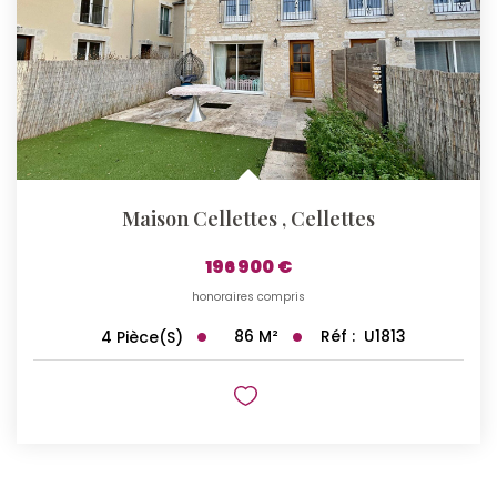
Maison Cellettes
,
Cellettes
196 900 €
honoraires compris
86
M²
Réf :
U1813
4
Pièce(s)