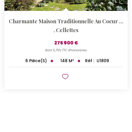
Charmante Maison Traditionnelle Au Coeur De Cellettes
,
Cellettes
275 900 €
dont 5,75% TTC d'honoraires
148
M²
Réf :
U1809
6
Pièce(s)