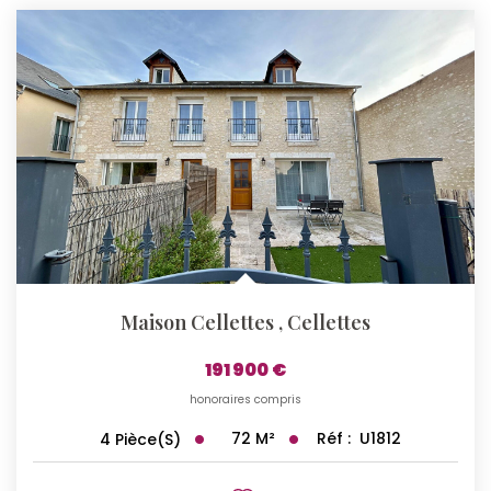
Maison Cellettes
,
Cellettes
191 900 €
honoraires compris
72
M²
Réf :
U1812
4
Pièce(s)