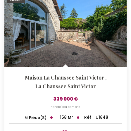
Exclusif
Maison La Chaussee Saint Victor
,
La Chaussee Saint Victor
339 000 €
honoraires compris
158
M²
Réf :
U1848
6
Pièce(s)