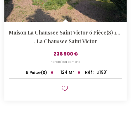
Maison La Chaussee Saint Victor 6 Pièce(s) 124 M2
,
La Chaussee Saint Victor
238 900 €
honoraires compris
124
M²
Réf :
U1931
6
Pièce(s)