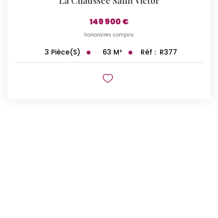
La Chaussee Saint Victor
149 900 €
honoraires compris
63
M²
Réf :
R377
3
Pièce(s)