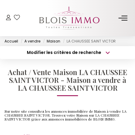
NOS BIENS
Accueil
A vendre
Maison
LA CHAUSSEE SAINT VICTOR
Acheter
Modifier les critères de recherche
Louer
Type de transaction
Localisation
Acheter
Localisation
Biens Vendus Et Loués
Achat / Vente Maison LA CHAUSSEE
Type de bien
Off Market
Surface min
Sélectionnez...
SAINT VICTOR - Maison a vendre à
LA CHAUSSEE SAINT VICTOR
Budget max
Plus de critères
ESTIMER
Créer une alerte
Sur notre site consultez les annonces immobilière de Maison à vendre LA
FAIRE GÉRER
CHAUSSEE SAINT VICTOR. Trouvez votre Maison sur LA CHAUSSEE
SAINT VICTOR grâce aux annonces immobilières de BLOIS IMMO.
NOTRE AGENCE