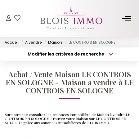
NOS BIENS
Accueil
A vendre
Maison
LE CONTROIS EN SOLOGNE
Acheter
Modifier les critères de recherche
Louer
Type de transaction
Localisation
Acheter
Localisation
Biens Vendus Et Loués
Achat / Vente Maison LE CONTROIS
Type de bien
Off Market
Surface min
Sélectionnez...
EN SOLOGNE - Maison a vendre à LE
CONTROIS EN SOLOGNE
Budget max
Plus de critères
ESTIMER
Créer une alerte
Sur notre site consultez les annonces immobilière de Maison à vendre LE
FAIRE GÉRER
CONTROIS EN SOLOGNE. Trouvez votre Maison sur LE CONTROIS EN
SOLOGNE grâce aux annonces immobilières de BLOIS IMMO.
NOTRE AGENCE