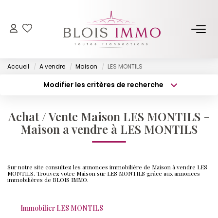
NOS BIENS
Accueil
A vendre
Maison
LES MONTILS
Acheter
Modifier les critères de recherche
Louer
Type de transaction
Localisation
Acheter
Localisation
Biens Vendus Et Loués
Achat / Vente Maison LES MONTILS -
Type de bien
Off Market
Surface min
Sélectionnez...
Maison a vendre à LES MONTILS
Budget max
Plus de critères
ESTIMER
Sur notre site consultez les annonces immobilière de Maison à vendre LES
Créer une alerte
MONTILS. Trouvez votre Maison sur LES MONTILS grâce aux annonces
immobilières de BLOIS IMMO.
FAIRE GÉRER
Immobilier LES MONTILS
NOTRE AGENCE