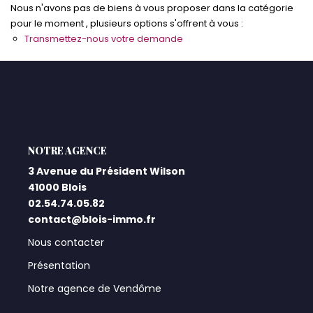
Nous n'avons pas de biens à vous proposer dans la catégorie
pour le moment , plusieurs options s'offrent à vous :
Qui Sommes-Nous ?
Transmettez-nous votre demande
Notre Équipe
Nos Actualités
Nos Partenaires
CONTACT
L'AGENCE
3 Avenue du Président Wilson
41000 Blois
02.54.74.05.82
contact@blois-immo.fr
Nous contacter
Présentation
Notre agence de Vendôme