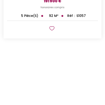
191 900 €
honoraires compris
92
M²
Réf :
S1057
5
Pièce(s)