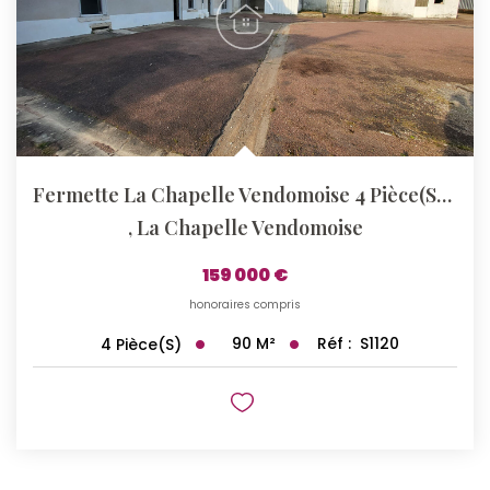
Fermette La Chapelle Vendomoise 4 Pièce(s) 90 M2
,
La Chapelle Vendomoise
159 000 €
honoraires compris
90
M²
Réf :
S1120
4
Pièce(s)