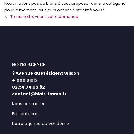
Nous n'avons pas de biens à vous proposer dans la catégorie
pour le moment , plusieurs options s'offrent à vous :
Qui Sommes-Nous ?
Transmettez-nous votre demande
Notre Équipe
Nos Actualités
Nos Partenaires
CONTACT
L'AGENCE
3 Avenue du Président Wilson
41000 Blois
02.54.74.05.82
contact@blois-immo.fr
Nous contacter
Présentation
Notre agence de Vendôme