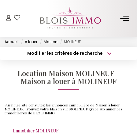
NOS BIENS
Accueil
A louer
Maison
MOLINEUF
Acheter
Modifier les critères de recherche
Louer
Type de transaction
Localisation
Acheter
Localisation
Biens Vendus Et Loués
Location Maison MOLINEUF -
Type de bien
Off Market
Surface min
Sélectionnez...
Maison a louer à MOLINEUF
Budget max
Plus de critères
ESTIMER
Sur notre site consultez les annonces immobilière de Maison à louer
Créer une alerte
MOLINEUF. Trouvez votre Maison sur MOLINEUF grâce aux annonces
immobilières de BLOIS IMMO.
FAIRE GÉRER
Immobilier MOLINEUF
NOTRE AGENCE