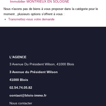
Immobilier MONTRIEUX EN SOLOGNE
Qui Sommes-Nous ?
Nous n'avons pas de biens à vous proposer dans la catégorie pour le
Notre Équipe
moment , plusieurs options s'offrent à vous :
Transmettez-nous votre demande
Nos Actualités
Nos Partenaires
CONTACT
L'AGENCE
3 Avenue Du Président Wilson, 41000 Blois
3 Avenue du Président Wilson
41000 Blois
02.54.74.05.82
contact@blois-immo.fr
Nous contacter