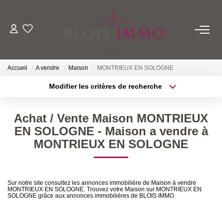
NOS BIENS
Accueil
A vendre
Maison
MONTRIEUX EN SOLOGNE
Acheter
Modifier les critères de recherche
Louer
Localisation
Type de transaction
Biens Vendus Et Loués
Surface min
Achat / Vente Maison MONTRIEUX
Type de bien
Off Market
EN SOLOGNE - Maison a vendre à
Plus de critères
Budget max
MONTRIEUX EN SOLOGNE
ESTIMER
Créer une alerte
Sur notre site consultez les annonces immobilière de Maison à vendre
FAIRE GÉRER
MONTRIEUX EN SOLOGNE. Trouvez votre Maison sur MONTRIEUX EN
SOLOGNE grâce aux annonces immobilières de BLOIS IMMO.
NOTRE AGENCE