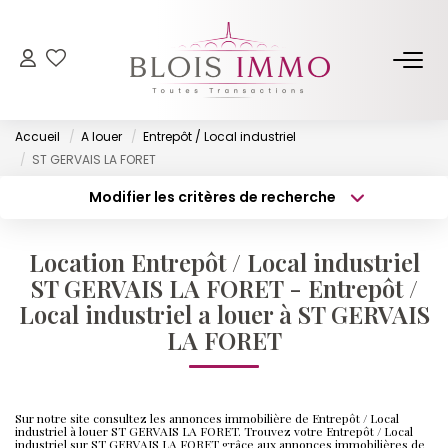
NOS BIENS
Accueil
A louer
Entrepôt / Local industriel
Acheter
ST GERVAIS LA FORET
Louer
Modifier les critères de recherche
Type de transaction
Localisation
Biens Vendus Et Loués
Acheter
Localisation
Off Market
Location Entrepôt / Local industriel
Type de bien
Surface min
Sélectionnez...
ST GERVAIS LA FORET - Entrepôt /
Local industriel a louer à ST GERVAIS
ESTIMER
Budget max
Plus de critères
LA FORET
FAIRE GÉRER
Créer une alerte
Sur notre site consultez les annonces immobilière de Entrepôt / Local
industriel à louer ST GERVAIS LA FORET. Trouvez votre Entrepôt / Local
NOTRE AGENCE
industriel sur ST GERVAIS LA FORET grâce aux annonces immobilières de