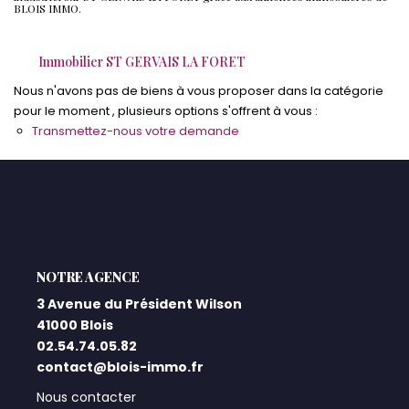
BLOIS IMMO.
Qui Sommes-Nous ?
Immobilier ST GERVAIS LA FORET
Notre Équipe
Nous n'avons pas de biens à vous proposer dans la catégorie
Nos Actualités
pour le moment , plusieurs options s'offrent à vous :
Nos Partenaires
Transmettez-nous votre demande
CONTACT
L'AGENCE
3 Avenue du Président Wilson
41000 Blois
02.54.74.05.82
contact@blois-immo.fr
Nous contacter