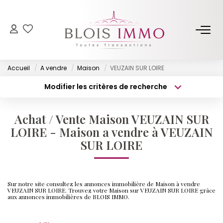
NOS BIENS
Accueil
A vendre
Maison
VEUZAIN SUR LOIRE
Acheter
Modifier les critères de recherche
Louer
Type de transaction
Localisation
Acheter
Localisation
Biens Vendus Et Loués
Achat / Vente Maison VEUZAIN SUR
Type de bien
Off Market
Surface min
Sélectionnez...
LOIRE - Maison a vendre à VEUZAIN
SUR LOIRE
Budget max
Plus de critères
ESTIMER
Créer une alerte
Sur notre site consultez les annonces immobilière de Maison à vendre
FAIRE GÉRER
VEUZAIN SUR LOIRE. Trouvez votre Maison sur VEUZAIN SUR LOIRE grâce
aux annonces immobilières de BLOIS IMMO.
NOTRE AGENCE