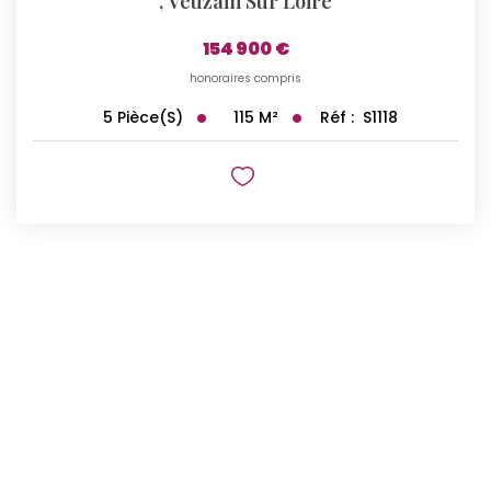
,
Veuzain Sur Loire
154 900 €
honoraires compris
115
M²
Réf :
S1118
5
Pièce(s)