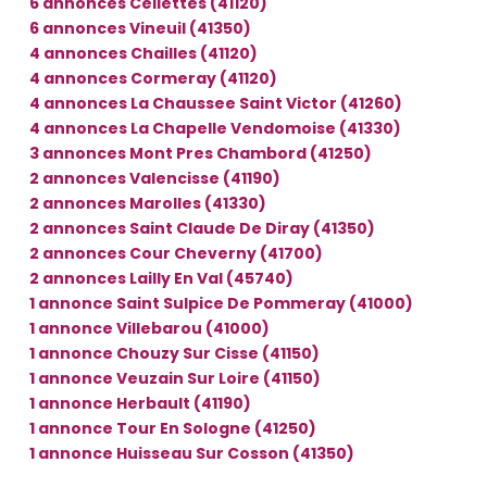
6 annonces Cellettes (41120)
6 annonces Vineuil (41350)
4 annonces Chailles (41120)
4 annonces Cormeray (41120)
4 annonces La Chaussee Saint Victor (41260)
4 annonces La Chapelle Vendomoise (41330)
3 annonces Mont Pres Chambord (41250)
2 annonces Valencisse (41190)
2 annonces Marolles (41330)
2 annonces Saint Claude De Diray (41350)
2 annonces Cour Cheverny (41700)
2 annonces Lailly En Val (45740)
1 annonce Saint Sulpice De Pommeray (41000)
1 annonce Villebarou (41000)
1 annonce Chouzy Sur Cisse (41150)
1 annonce Veuzain Sur Loire (41150)
1 annonce Herbault (41190)
1 annonce Tour En Sologne (41250)
1 annonce Huisseau Sur Cosson (41350)