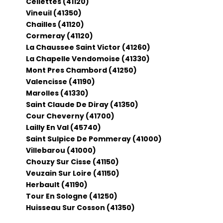
Cellettes (41120)
Vineuil (41350)
Chailles (41120)
Cormeray (41120)
La Chaussee Saint Victor (41260)
La Chapelle Vendomoise (41330)
Mont Pres Chambord (41250)
Valencisse (41190)
Marolles (41330)
Saint Claude De Diray (41350)
Cour Cheverny (41700)
Lailly En Val (45740)
Saint Sulpice De Pommeray (41000)
Villebarou (41000)
Chouzy Sur Cisse (41150)
Veuzain Sur Loire (41150)
Herbault (41190)
Tour En Sologne (41250)
Huisseau Sur Cosson (41350)