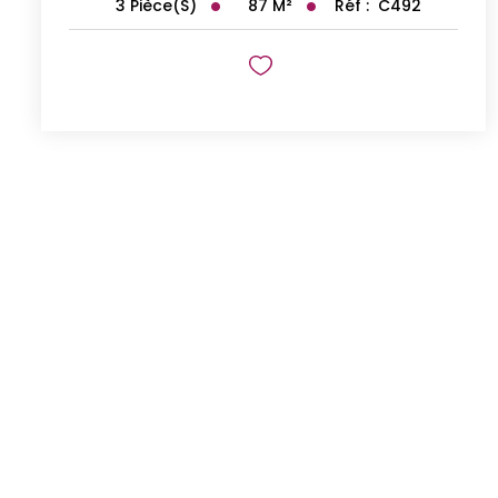
87
M²
Réf :
C492
3
Pièce(s)