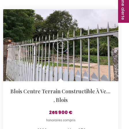
Créer une alerte
Blois Centre Terrain Constructible À Vendre ? 1 870 M²
,
Blois
265 900 €
honoraires compris