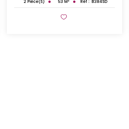
53
M²
Réf :
B384SD
2
Pièce(s)